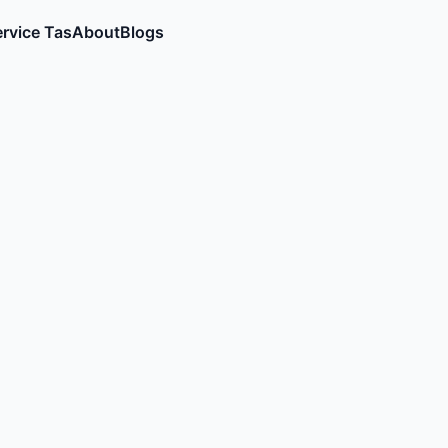
rvice Tas
About
Blogs