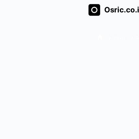
Osric.co.
Blogs
M